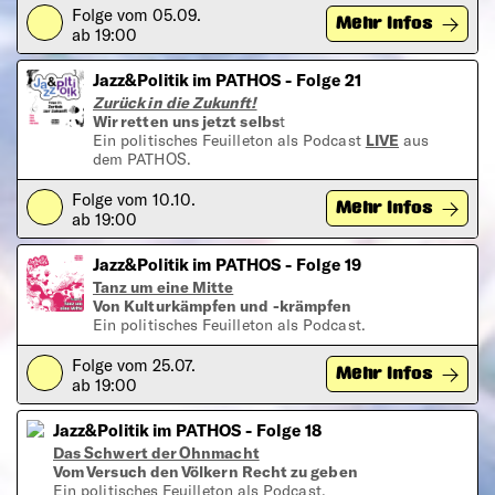
Folge vom 05.09.
Play
Mehr Infos
ab 19:00
Jazz&Politik im PATHOS - Folge 21
Zurück in die Zukunft!
Wir retten uns jetzt selbs
t
Ein politisches Feuilleton als Podcast
LIVE
aus
dem PATHOS.
Folge vom 10.10.
Play
Mehr Infos
ab 19:00
Jazz&Politik im PATHOS - Folge 19
Tanz um eine Mitte
Von Kulturkämpfen und -krämpfen
Ein politisches Feuilleton als Podcast.
Folge vom 25.07.
Play
Mehr Infos
ab 19:00
Jazz&Politik im PATHOS - Folge 18
Das Schwert der Ohnmacht
Vom Versuch den Völkern Recht zu geben
Ein politisches Feuilleton als Podcast.