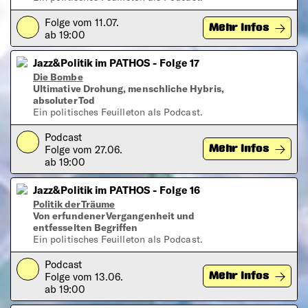
Folge vom 11.07.
Play
Mehr Infos
ab 19:00
Jazz&Politik im PATHOS - Folge 17
Die Bombe
Ultimative Drohung, menschliche Hybris,
absoluter Tod
Ein politisches Feuilleton als Podcast.
Podcast
Play
Folge vom 27.06.
Mehr Infos
ab 19:00
Jazz&Politik im PATHOS - Folge 16
Politik der Träume
Von erfundener Vergangenheit und
entfesselten Begriffen
Ein politisches Feuilleton als Podcast.
Podcast
Play
Folge vom 13.06.
Mehr Infos
ab 19:00