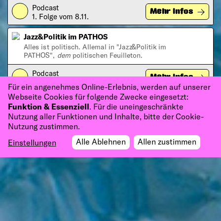
Podcast
Play
Mehr Infos
1. Folge vom 8.11.
Jazz&Politik im PATHOS
Alles ist politisch. Allemal in "Jazz&Politik im
PATHOS",
dem
politischen Feuilleton.
Podcast
Play
Mehr Infos
Alle zwei Wochen
Für ein angenehmes Online-Erlebnis, werden auf unserer
Webseite Cookies für folgende Zwecke eingesetzt:
Funktion & Essenziell
. Für die uneingeschränkte
Nutzung aller Funktionen und Inhalte, bitte der Cookie-
Nutzung zustimmen.
Alle Ablehnen
Allen zustimmen
Einstellungen