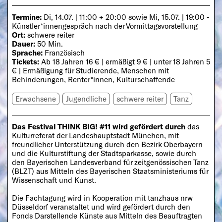
Termine:
Di, 14.07. | 11:00 + 20:00 sowie Mi, 15.07. | 19:00 -
Künstler*innengespräch nach der Vormittagsvorstellung
Ort:
schwere reiter
Dauer:
50 Min.
Sprache:
Französisch
Tickets:
Ab 18 Jahren 16 € | ermäßigt 9 € | unter 18 Jahren 5
€ | Ermäßigung für Studierende, Menschen mit
Behinderungen, Renter*innen, Kulturschaffende
Erwachsene
Jugendliche
schwere reiter
Tanz
Das Festival THINK BIG! #11 wird gefördert durch
das
Kulturreferat der Landeshauptstadt München, mit
freundlicher Unterstützung durch den Bezirk Oberbayern
und die Kulturstiftung der Stadtsparkasse, sowie durch
den Bayerischen Landesverband für zeitgenössischen Tanz
(BLZT) aus Mitteln des Bayerischen Staatsministeriums für
Wissenschaft und Kunst.
Die Fachtagung wird in Kooperation mit tanzhaus nrw
Düsseldorf veranstaltet und wird gefördert durch den
Fonds Darstellende Künste aus Mitteln des Beauftragten