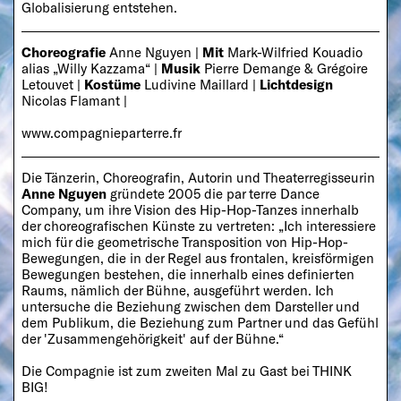
Globalisierung entstehen.
Choreografie
Anne Nguyen |
Mit
Mark-Wilfried Kouadio
alias „Willy Kazzama“ |
Musik
Pierre Demange & Grégoire
Letouvet |
Kostüme
Ludivine Maillard |
Lichtdesign
Nicolas Flamant |
www.compagnieparterre.fr
Die Tänzerin, Choreografin, Autorin und Theaterregisseurin
Anne Nguyen
gründete 2005 die par terre Dance
Company, um ihre Vision des Hip-Hop-Tanzes innerhalb
der choreografischen Künste zu vertreten: „Ich interessiere
mich für die geometrische Transposition von Hip-Hop-
Bewegungen, die in der Regel aus frontalen, kreisförmigen
Bewegungen bestehen, die innerhalb eines definierten
Raums, nämlich der Bühne, ausgeführt werden. Ich
untersuche die Beziehung zwischen dem Darsteller und
dem Publikum, die Beziehung zum Partner und das Gefühl
der 'Zusammengehörigkeit' auf der Bühne.“
Die Compagnie ist zum zweiten Mal zu Gast bei THINK
BIG!