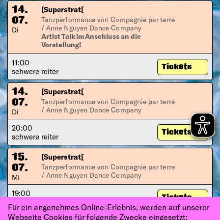
[Superstrat[
14.
Tanzperformance von Compagnie par terre
07.
/ Anne Nguyen Dance Company
Di
Artist Talk im Anschluss an die
Vorstellung!
11:00
Tickets
schwere reiter
[Superstrat[
14.
Tanzperformance von Compagnie par terre
07.
/ Anne Nguyen Dance Company
Di
20:00
Tickets
schwere reiter
[Superstrat[
15.
Tanzperformance von Compagnie par terre
07.
/ Anne Nguyen Dance Company
Mi
19:00
Tickets
schwere reiter
Für ein angenehmes Online-Erlebnis, werden auf unserer
Webseite Cookies für folgende Zwecke eingesetzt: