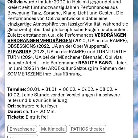
Oblivia
wurde im Jahr 2000 in Helsinki gegründet und
kreiert seit fünfundzwanzig Jahren Performances aus
Bewegung, Tanz, Sprache, Klang, Licht und Gesten. Die
Performances von Oblivia entwickeln dabei eine
einzigartige Atmosphäre von lässiger Vitalität, während sie
gleichzeitig über fast philosophische Fragen nachdenken.
Zuletzt entstanden u.a. die Performances
VERDRÄNGEN
VERDRÄNGEN VERDRÄNGEN
(2020, UA an der RAMPE),
OBSESSIONS (2022, UA an der Oper Wuppertal),
PLEASURE
(2023, UA an der RAMPE) und TURN TURTLE
TURN (2024, UA bei der Münchener Biennale). Oblivias
neueste Arbeit – die Performance
REALITY BANG
– feiert
im Juni 2025 in der ARGEkultur Salzburg im Rahmen der
SOMMERSZENE ihre Uraufführung.
Termine:
30.01. + 31.01. + 06.02. + 07.02. + 08.02. +
10.02. | eine Stunde vor den Vorstellungen im schwere
reiter und bis zur Schließung
Ort:
schwere reiter foyer
Dauer:
ca. 15 – 20 Min.
Tickets:
Eintritt frei
Erwachsene
Multimedia
PATHOS theater