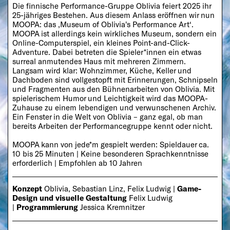
Die finnische Performance-Gruppe Oblivia feiert 2025 ihr
25-jähriges Bestehen. Aus diesem Anlass eröffnen wir nun
MOOPA: das ‚Museum of Oblivia's Performance Art‘.
MOOPA ist allerdings kein wirkliches Museum, sondern ein
Online-Computerspiel, ein kleines Point-and-Click-
Adventure. Dabei betreten die Spieler*innen ein etwas
surreal anmutendes Haus mit mehreren Zimmern.
Langsam wird klar: Wohnzimmer, Küche, Keller und
Dachboden sind vollgestopft mit Erinnerungen, Schnipseln
und Fragmenten aus den Bühnenarbeiten von Oblivia. Mit
spielerischem Humor und Leichtigkeit wird das MOOPA-
Zuhause zu einem lebendigen und verwunschenen Archiv.
Ein Fenster in die Welt von Oblivia – ganz egal, ob man
bereits Arbeiten der Performancegruppe kennt oder nicht.
MOOPA kann von jede*m gespielt werden: Spieldauer ca.
10 bis 25 Minuten | Keine besonderen Sprachkenntnisse
erforderlich | Empfohlen ab 10 Jahren
Konzept
Oblivia, Sebastian Linz, Felix Ludwig |
Game-
Design und visuelle Gestaltung
Felix Ludwig
|
Programmierung
Jessica Kremnitzer