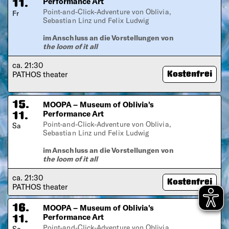
Performance Art
11.
Point-and-Click-Adventure von Oblivia,
Fr
Sebastian Linz und Felix Ludwig
im Anschluss an die Vorstellungen von
the loom of it all
ca. 21:30
PATHOS theater
Kostenfrei
MOOPA – Museum of Oblivia's
15.
Performance Art
11.
Point-and-Click-Adventure von Oblivia,
Sa
Sebastian Linz und Felix Ludwig
im Anschluss an die Vorstellungen von
the loom of it all
ca. 21:30
Kostenfrei
PATHOS theater
MOOPA – Museum of Oblivia's
16.
Performance Art
11.
Point-and-Click-Adventure von Oblivia,
So