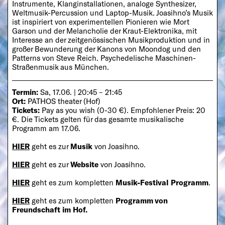
Instrumente, Klanginstallationen, analoge Synthesizer,
Weltmusik-Percussion und Laptop-Musik. Joasihno’s Musik
ist inspiriert von experimentellen Pionieren wie Mort
Garson und der Melancholie der Kraut-Elektronika, mit
Interesse an der zeitgenössischen Musikproduktion und in
großer Bewunderung der Kanons von Moondog und den
Patterns von Steve Reich. Psychedelische Maschinen-
Straßenmusik aus München.
Termin:
Sa, 17.06. | 20:45 – 21:45
Ort:
PATHOS theater (Hof)
Tickets:
Pay as you wish (0-30 €). Empfohlener Preis: 20
€. Die Tickets gelten für das gesamte musikalische
Programm am 17.06.
HIER
geht es zur
Musik
von Joasihno.
HIER
geht es zur
Website
von Joasihno.
HIER
geht es zum kompletten
Musik-Festival Programm
.
HIER
geht es zum kompletten
Programm von
Freundschaft im Hof.