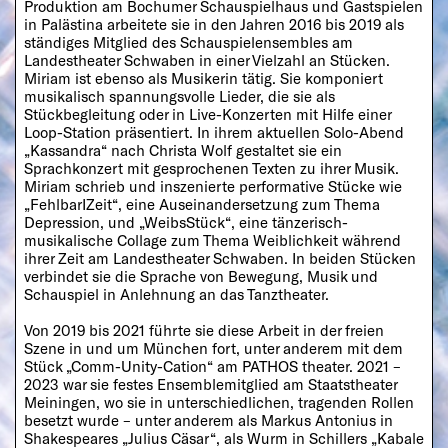
Produktion am Bochumer Schauspielhaus und Gastspielen
in Palästina arbeitete sie in den Jahren 2016 bis 2019 als
ständiges Mitglied des Schauspielensembles am
Landestheater Schwaben in einer Vielzahl an Stücken.
Miriam ist ebenso als Musikerin tätig. Sie komponiert
musikalisch spannungsvolle Lieder, die sie als
Stückbegleitung oder in Live-Konzerten mit Hilfe einer
Loop-Station präsentiert. In ihrem aktuellen Solo-Abend
„Kassandra“ nach Christa Wolf gestaltet sie ein
Sprachkonzert mit gesprochenen Texten zu ihrer Musik.
Miriam schrieb und inszenierte performative Stücke wie
„FehlbarIZeit“, eine Auseinandersetzung zum Thema
Depression, und „WeibsStück“, eine tänzerisch-
musikalische Collage zum Thema Weiblichkeit während
ihrer Zeit am Landestheater Schwaben. In beiden Stücken
verbindet sie die Sprache von Bewegung, Musik und
Schauspiel in Anlehnung an das Tanztheater.
Von 2019 bis 2021 führte sie diese Arbeit in der freien
Szene in und um München fort, unter anderem mit dem
Stück „Comm-Unity-Cation“ am PATHOS theater. 2021 –
2023 war sie festes Ensemblemitglied am Staatstheater
Meiningen, wo sie in unterschiedlichen, tragenden Rollen
besetzt wurde – unter anderem als Markus Antonius in
Shakespeares „Julius Cäsar“, als Wurm in Schillers „Kabale