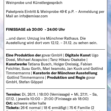
Weinprobe und Künstlergespräch
Paketpreis Eintritt & Weinprobe 49 € p.P. – Anmeldung per
Mail an
info@emixar.com
FINISSAGE ab 20:00 - 24:00 Uhr
...und dann: Umzug ins Münchner Rathaus. Die
Ausstellung wird dort vom 12.12. – 31.12. zu sehen sein.
Eine Produktion der
govar GmbH |
Digitale Kunst
Ugo
Dossi, Michael Acapulco | Tanz Hikaru Osakabe |
Kunstwerke
Tatiana Busch, Holger Dreissig, Fabian
Feichter, Susu Gorth, Mari Iwamoto, Jan Kuck und Gotlind
Timmermanns |
Kuratorin der Münchner Ausstellung
Gotlind Timmermanns |
Produktion und Regie
govar
GmbH, Stefan Göppel
Termine:
Di, 26.11. | 18:00 (Vernissage) + Mi, 27.11. – Sa,
07.12. | jeweils 10:00 – 21:00 (Finissage ab 18:00)
Ort:
schwere reiter halle
Tickets:
26 € normal | 18 € ermäßigt | 75 € Familie (2