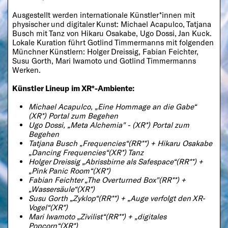
Ausgestellt werden internationale Künstler*innen mit
physischer und digitaler Kunst: Michael Acapulco, Tatjana
Busch mit Tanz von Hikaru Osakabe, Ugo Dossi, Jan Kuck.
Lokale Kuration führt Gotlind Timmermanns mit folgenden
Münchner Künstlern: Holger Dreissig, Fabian Feichter,
Susu Gorth, Mari Iwamoto und Gotlind Timmermanns
Werken.
Künstler Lineup im XR*-Ambiente:
Michael Acapulco, „Eine Hommage an die Gabe“
(XR*) Portal zum Begehen
Ugo Dossi, „Meta Alchemia" - (XR*) Portal zum
Begehen
Tatjana Busch „Frequencies“(RR**) + Hikaru Osakabe
„Dancing Frequencies“(XR*) Tanz
Holger Dreissig „Abrissbirne als Safespace“(RR**) +
„Pink Panic Room“(XR*)
Fabian Feichter „The Overturned Box"(RR**) +
„Wassersäule“(XR*)
Susu Gorth „Zyklop“(RR**) + „Auge verfolgt den XR-
Vogel“(XR*)
Mari Iwamoto „Zivilist“(RR**) + „digitales
Popcorn“(XR*)