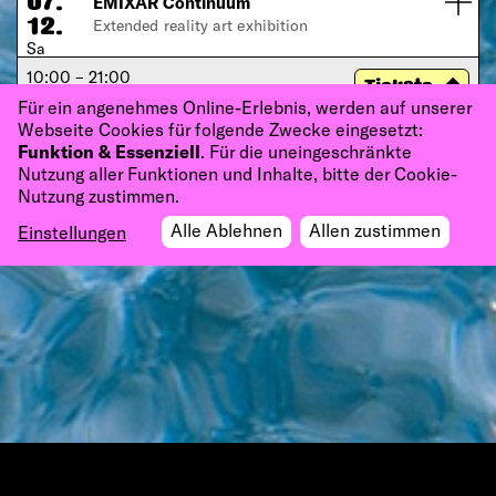
EMIXAR Continuum
07.
Extended reality art exhibition
12.
Sa
10:00 – 21:00
Tickets
schwere reiter halle
Für ein angenehmes Online-Erlebnis, werden auf unserer
Webseite Cookies für folgende Zwecke eingesetzt:
Funktion & Essenziell
. Für die uneingeschränkte
Nutzung aller Funktionen und Inhalte, bitte der Cookie-
Nutzung zustimmen.
Alle Ablehnen
Allen zustimmen
Einstellungen