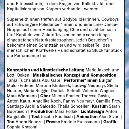
und Fitnessstudio, in dem Fragen von Kollektivität und
Kapitalisierung von Körpern verhandelt werden.
Superheld*innen treffen auf Bodybuilder*innen, Cowboys
auf schwangere Poledancer*innen und eine Line-Dance-
Gruppe auf einen Headbanging-Chor und erzählen so in
fünf Kapiteln von Zukunftsvisionen oder schon längst
eingetretenen Naturkastastrophen. Jede*r Besucher*in
bekommt einen Schrittzähler und wird selbst Teil des
menschlichen Kraftwerks – und schaltet so Stück für Stück
die Performance frei.
Konzeption und künstlerische Leitung
Marie Jaksch und
Lotti Oeken |
Musikalisches Konzept und Komposition
Tanja Fuchs alias Abu Gabi |
Performer*innen
Bulgan
Molor-Erdene, Martina Klinksiek, Ludwig Neumayr, Stella
Neuner, Maria Reggio, Daniela Schroll, Valentin Wagner,
Mara Widmann |
Chor
Milena Forster, Theresa Gavin,
Anton Kaun, Angelika Koch, Fanny Neumayr, Camilla Prey,
Santiago Archila Salcedo, Thalia Schoeller |
Kostüm
Sarah
Buortesch |
Produktion
Mara Pollak |
Lichtdesign
Anton
Burgstaller |
Text
Joscha Faralisch |
Animation
Alon Sivan |
Ton
Andor Bencze |
Presse
Freddie Fuessmann |
Grafik
Sophia Krasomil