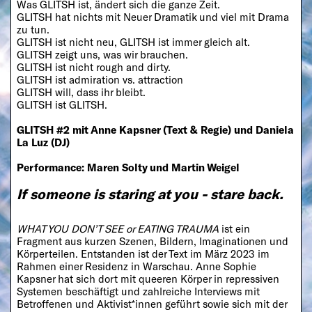
Was GLITSH ist, ändert sich die ganze Zeit.
GLITSH hat nichts mit Neuer Dramatik und viel mit Drama
zu tun.
GLITSH ist nicht neu, GLITSH ist immer gleich alt.
GLITSH zeigt uns, was wir brauchen.
GLITSH ist nicht rough and dirty.
GLITSH ist admiration vs. attraction
GLITSH will, dass ihr bleibt.
GLITSH ist GLITSH.
GLITSH #2 mit Anne Kapsner (Text & Regie) und Daniela
La Luz (DJ)
Performance: Maren Solty und Martin Weigel
If someone is staring at you - stare back.
WHAT YOU DON’T SEE or EATING TRAUMA
ist ein
Fragment aus kurzen Szenen, Bildern, Imaginationen und
Körperteilen. Entstanden ist der Text im März 2023 im
Rahmen einer Residenz in Warschau. Anne Sophie
Kapsner hat sich dort mit queeren Körper in repressiven
Systemen beschäftigt und zahlreiche Interviews mit
Betroffenen und Aktivist*innen geführt sowie sich mit der