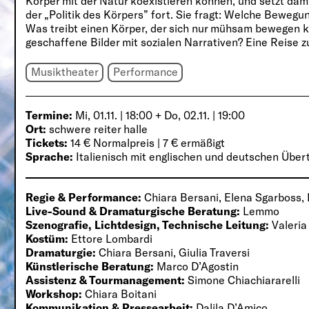
Körper mit der Natur koexistieren können, und setzt dam
der „Politik des Körpers” fort. Sie fragt: Welche Bewegu
Was treibt einen Körper, der sich nur mühsam bewegen k
geschaffene Bilder mit sozialen Narrativen? Eine Reise 
Musiktheater
Performance
Termine:
Mi, 01.11. | 18:00 + Do, 02.11. | 19:00
Ort:
schwere reiter halle
Tickets:
14 € Normalpreis | 7 € ermäßigt
Sprache:
Italienisch mit englischen und deutschen Übert
Regie & Performance:
Chiara Bersani, Elena Sgarboss
Live-Sound & Dramaturgische Beratung:
Lemmo
Szenografie, Lichtdesign, Technische Leitung:
Valeria
Kostüm:
Ettore Lombardi
Dramaturgie:
Chiara Bersani, Giulia Traversi
Künstlerische Beratung:
Marco D’Agostin
Assistenz & Tourmanagement:
Simone Chiachiararelli
Workshop:
Chiara Boitani
Kommunikation & Pressearbeit:
Dalila D’Amico