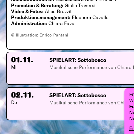
Promotion & Beratung:
Giulia Traversi
Video & Fotos:
Alice Brazzit
Produktionsmanagement:
Eleonora Cavallo
Administration:
Chiara Fava
© Illustration: Enrico Pantani
SPIELART: Sottobosco
01.11.
Mi
Musikalische Performance von Chiara 
Fü
SPIELART: Sottobosco
02.11.
We
Do
Musikalische Performance von Chiara 
Fu
Nu
N
Ei