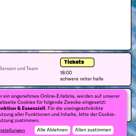
Tickets
Bersani und Team
18:00
schwere reiter halle
r ein angenehmes Online-Erlebnis, werden auf unserer
Tickets
bseite Cookies für folgende Zwecke eingesetzt:
Bersani und Team
nktion & Essenziell
. Für die uneingeschränkte
19:00
tzung aller Funktionen und Inhalte, bitte der Cookie-
schwere reiter halle
utzung zustimmen.
Alle Ablehnen
Allen zustimmen
nstellungen