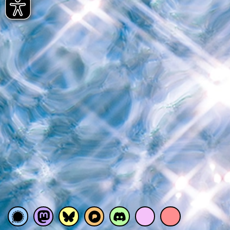
SIGNAL
Mastodon
Bluesky
Pixelfed
Discord
Monnet
Youtube