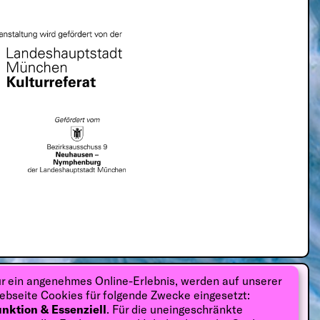
r ein angenehmes Online-Erlebnis, werden auf unserer
Tickets
bseite Cookies für folgende Zwecke eingesetzt:
 Feind?
nktion & Essenziell
. Für die uneingeschränkte
19:00