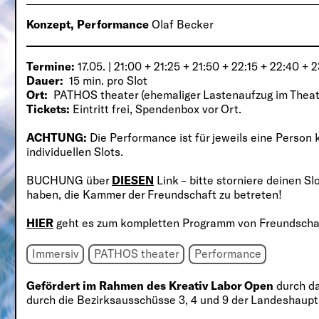
Konzept, Performance
Olaf Becker
Termine:
17.05. | 21:00 + 21:25 + 21:50 + 22:15 + 22:40 + 
Dauer:
15 min. pro Slot
Ort:
PATHOS theater (ehemaliger Lastenaufzug im Theat
Tickets:
Eintritt frei, Spendenbox vor Ort.
ACHTUNG:
Die Performance ist für jeweils eine Person 
individuellen Slots.
BUCHUNG über
DIESEN
Link – bitte storniere deinen Sl
haben, die Kammer der Freundschaft zu betreten!
HIER
geht es zum kompletten Programm von Freundschaf
Immersiv
PATHOS theater
Performance
Gefördert im Rahmen des Kreativ Labor Open
durch
d
durch die Bezirksausschüsse 3, 4 und 9 der Landeshaup