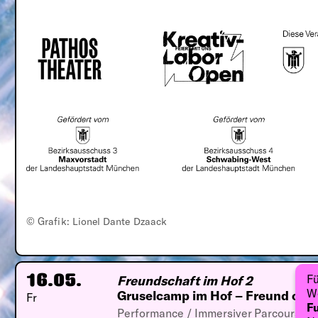
© Grafik: Lionel Dante Dzaack
Fü
Freundschaft im Hof 2
16.05.
We
Gruselcamp im Hof – Freund oder
Fr
Fu
Performance / Immersiver Parcours