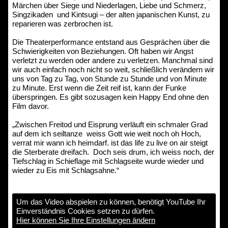
Märchen über Siege und Niederlagen, Liebe und Schmerz,
Singzikaden und Kintsugi – der alten japanischen Kunst, zu
reparieren was zerbrochen ist.
Die Theaterperformance entstand aus Gesprächen über die
Schwierigkeiten von Beziehungen. Oft haben wir Angst
verletzt zu werden oder andere zu verletzen. Manchmal sind
wir auch einfach noch nicht so weit, schließlich verändern wir
uns von Tag zu Tag, von Stunde zu Stunde und von Minute
zu Minute. Erst wenn die Zeit reif ist, kann der Funke
überspringen. Es gibt sozusagen kein Happy End ohne den
Film davor.
„Zwischen Freitod und Eisprung verläuft ein schmaler Grad
auf dem ich seiltanze weiss Gott wie weit noch oh Hoch,
verrat mir wann ich heimdarf. ist das life zu live on air steigt
die Sterberate dreifach. Doch seis drum, ich weiss noch, der
Tiefschlag in Schieflage mit Schlagseite wurde wieder und
wieder zu Eis mit Schlagsahne.“
Um das Video abspielen zu können, benötigt YouTube Ihr
Einverständnis Cookies setzen zu dürfen.
Hier können Sie Ihre Einstellungen ändern