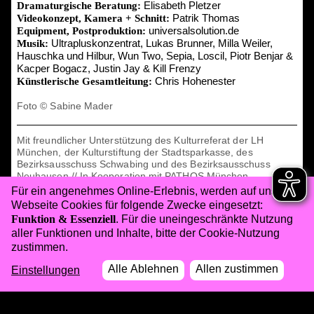
Elisabeth Pletzer
Dramaturgische Beratung:
Patrik Thomas
Videokonzept, Kamera + Schnitt:
universalsolution.de
Equipment, Postproduktion:
Ultrapluskonzentrat, Lukas Brunner, Milla Weiler,
Musik:
Hauschka und Hilbur, Wun Two, Sepia, Loscil, Piotr Benjar &
Kacper Bogacz, Justin Jay & Kill Frenzy
Chris Hohenester
Künstlerische Gesamtleitung:
Foto © Sabine Mader
Mit freundlicher Unterstützung des Kulturreferat der LH
München, der Kulturstiftung der Stadtsparkasse, des
Bezirksausschuss Schwabing und des Bezirksausschuss
Neuhausen // In Kooperation mit PATHOS München
Für ein angenehmes Online-Erlebnis, werden auf unserer
Webseite Cookies für folgende Zwecke eingesetzt:
Funktion & Essenziell
. Für die uneingeschränkte Nutzung
aller Funktionen und Inhalte, bitte der Cookie-Nutzung
zustimmen.
Alle Ablehnen
Allen zustimmen
Einstellungen