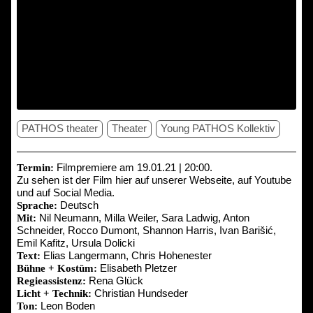
PATHOS theater
Theater
Young PATHOS Kollektiv
Filmpremiere am 19.01.21 | 20:00.
Termin:
Zu sehen ist der Film hier auf unserer Webseite, auf Youtube
und auf Social Media.
Deutsch
Sprache:
Nil Neumann, Milla Weiler, Sara Ladwig, Anton
Mit:
Schneider, Rocco Dumont, Shannon Harris, Ivan Barišić,
Emil Kafitz, Ursula Dolicki
Elias Langermann, Chris Hohenester
Text:
Elisabeth Pletzer
Bühne + Kostüm:
Rena Glück
Regieassistenz:
Christian Hundseder
Licht + Technik:
Leon Boden
Ton: